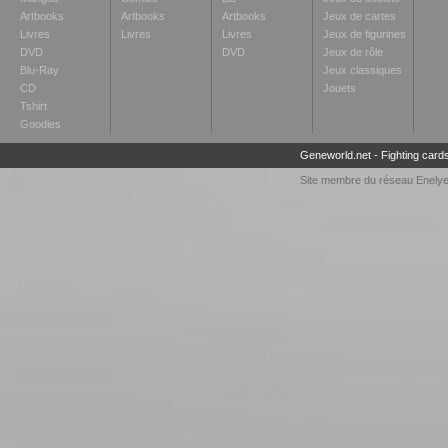
Artbooks
Artbooks
Artbooks
Jeux de cartes
Livres
Livres
Livres
Jeux de figurines
DVD
DVD
Jeux de rôle
Blu-Ray
Jeux classiques
CD
Jouets
Tshirt
Goodies
Geneworld.net
-
Fighting card
Site membre du réseau
Enely