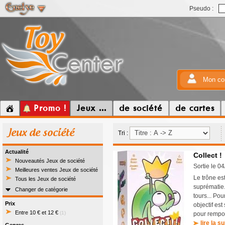
Pseudo :
Mon co
Promo !
Jeux ...
de société
de cartes
Jeux de société
Tri :
Actualité
Collect !
Nouveautés Jeux de société
Sortie le 0
Meilleures ventes Jeux de société
Le trône es
Tous les Jeux de société
suprématie.
Changer de catégorie
tours... Pou
Prix
objectif es
Entre 10 € et 12 €
(1)
pour rempor
lire la su