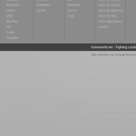
Artbooks
Artbooks
Artbooks
Jeux de cartes
Livres
Livres
Livres
Jeux de figurines
DVD
DVD
Jeux de rôle
Blu-Ray
Jeux classiques
CD
Jouets
Tshirt
Goodies
Geneworld.net
-
Fighting card
Site membre du réseau
Enely