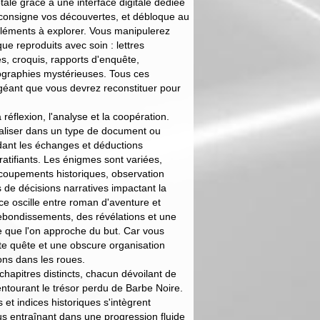
tale grâce à une interface digitale dédiée
 consigne vos découvertes, et débloque au
 éléments à explorer. Vous manipulerez
e reproduits avec soin : lettres
s, croquis, rapports d'enquête,
graphies mystérieuses. Tous ces
géant que vous devrez reconstituer pour
réflexion, l'analyse et la coopération.
aliser dans un type de document ou
ndant les échanges et déductions
gratifiants. Les énigmes sont variées,
coupements historiques, observation
 de décisions narratives impactant la
ce oscille entre roman d'aventure et
 rebondissements, des révélations et une
 que l'on approche du but. Car vous
tte quête et une obscure organisation
ons dans les roues.
 chapitres distincts, chacun dévoilant de
tourant le trésor perdu de Barbe Noire.
t indices historiques s'intègrent
ous entraînant dans une progression fluide