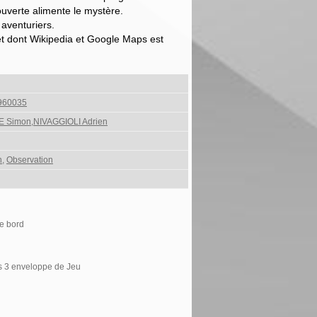
uverte alimente le mystère.
aventuriers.
net dont Wikipedia et Google Maps est
960035
Simon,NIVAGGIOLI Adrien
n
,
Observation
de bord
ns 3 enveloppe de Jeu