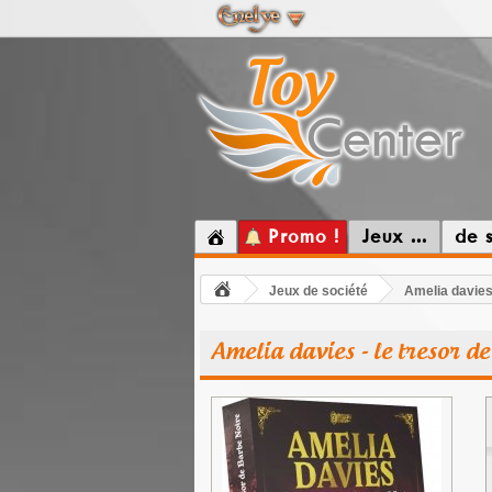
Promo !
Jeux ...
de 
Jeux de société
Amelia davies 
Amelia davies - le tresor d