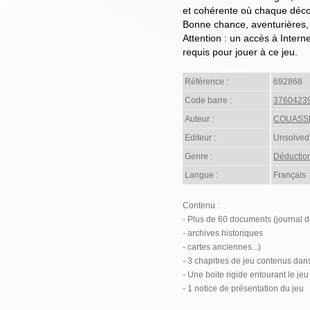
et cohérente où chaque déco
Bonne chance, aventurières, 
Attention : un accès à Inter
requis pour jouer à ce jeu.
Référence :
692868
Code barre :
3760423
Auteur :
COUASSE 
Editeur :
Unsolved
Genre :
Déductio
Langue :
Français
Contenu :
- Plus de 60 documents (journal 
- archives historiques
- cartes anciennes...)
- 3 chapitres de jeu contenus da
- Une boite rigide entourant le jeu
- 1 notice de présentation du jeu