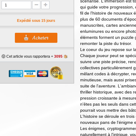
scénarisé. L'immersion est to
qui guide votre progression,
fil de l'histoire de nouveaux
plus de 60 documents d'époqu
Expédié sous 15 jours
manuscrites, cartes ancienne
enluminures ou encore photo
éléments forment un puzzle 
remonter la piste du trésor.
Le coeur du jeu repose sur la 
Chaque joueur peut se spéci
Cet article vous rapportera +
3095
suivre une piste précise, re
collectives particulièrement 
mêlant codes à décrypter, re
minutieuse, mais aussi prises
suite de l'aventure. L'ambian
thriller historique, avec des
pression croissante à mesure
n'êtes pas les seuls dans ce
pourrait vous mettre des bât
L'histoire se déroule en trois
nouveaux pans de l'énigme en
Les énigmes, cryptogrammes e
naturellement à l'intrigue, v