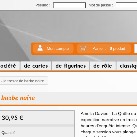
Pseudo :
Mot de passe :
Mon compte
Panier :
0
produit
société
de cartes
de figurines
de rôle
classi
- le tresor de barbe noire
e barbe noire
Amelia Davies : La Quête du
30,95
€
expédition narrative en trois 
heures d'enquête intense. Qu
chaque session vous plonge
Quantité :