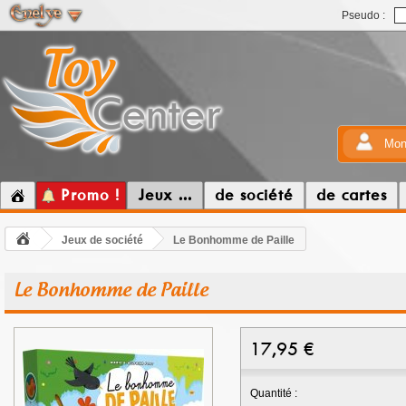
Pseudo :
Mon
Promo !
Jeux ...
de société
de cartes
Jeux de société
Le Bonhomme de Paille
Le Bonhomme de Paille
17,95
€
Quantité :