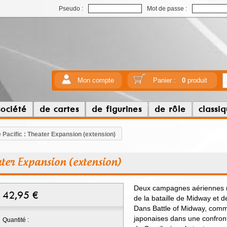
Pseudo :
Mot de passe :
Mon compte
Panier :
0
produit
société
de cartes
de figurines
de rôle
classi
e Pacific : Theater Expansion (extension)
eater Expansion (extension)
Deux campagnes aériennes ma
42,95
€
de la bataille de Midway et de
Dans Battle of Midway, comm
japonaises dans une confronta
Quantité :