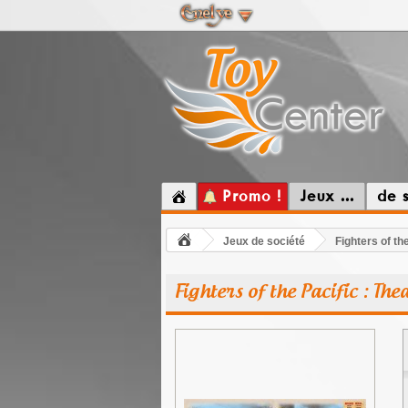
Promo !
Jeux ...
de 
Jeux de société
Fighters of th
Fighters of the Pacific : Th