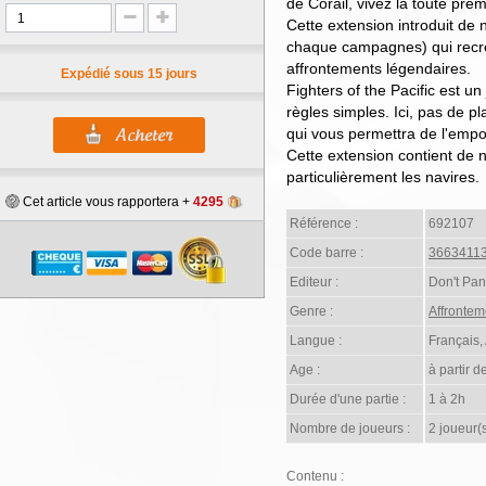
de Corail, vivez la toute prem
Cette extension introduit de
chaque campagnes) qui recr
affrontements légendaires.
Expédié sous 15 jours
Fighters of the Pacific est u
règles simples. Ici, pas de pl
qui vous permettra de l'empo
Cette extension contient de n
particulièrement les navires.
Cet article vous rapportera +
4295
Référence :
692107
Code barre :
3663411
Editeur :
Don't Pa
Genre :
Affrontem
Langue :
Français,
Age :
à partir d
Durée d'une partie :
1 à 2h
Nombre de joueurs :
2 joueur(
Contenu :