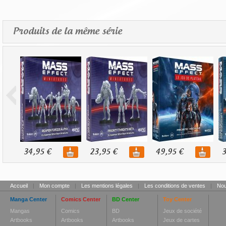
Produits de la même série
34,95 €
23,95 €
49,95 €
3
Accueil
|
Mon compte
|
Les mentions légales
|
Les conditions de ventes
|
Nou
Manga Center
Comics Center
BD Center
Toy Center
Mangas
Comics
BD
Jeux de société
Artbooks
Artbooks
Artbooks
Jeux de cartes