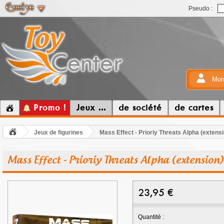
Pseudo :
Mon
Promo !
Jeux ...
de société
de cartes
Jeux de figurines
Mass Effect - Prioriy Threats Alpha (extens
Mass Effect - Prioriy Threats Alpha (extension)
23,95
€
Quantité :