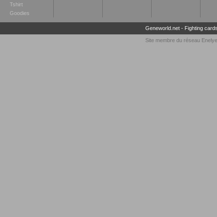
Tshirt
Goodies
Geneworld.net
-
Fighting card
Site membre du réseau
Enely