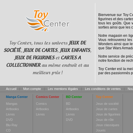
Bienvenue sur Toy Cen
figurines et des cart
tous les goûts. Que 
sorties ainsi que les 
Notre magasin en lig
Vous retrouverez les
Toy Center, tous les univers
JEUX DE
Wonders ainsi que le
que Star Wars Armada
SOCIÉTÉ
,
JEUX DE CARTES
,
JEUX ENFANTS
,
Notre service de pré
JEUX DE FIGURINES
et
CARTES A
notre fonction de rec
COLLECTIONNER
au même endroit et au
Toy Center est la mei
meilleur prix !
par des passionnés p
Accueil
|
Mon compte
|
Les mentions légales
|
Les conditions de ventes
|
Nou
Manga Center
Comics Center
BD Center
Toy Center
Mangas
Comics
BD
Jeux de société
Artbooks
Artbooks
Artbooks
Jeux de cartes
Livres
Livres
Livres
Jeux de figurines
DVD
DVD
Jeux de rôle
Blu-Ray
Jeux classiques
CD
Jouets