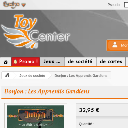
Pseudo :
Mon
Promo !
Jeux ...
de société
de cartes
Jeux de société
Donjon : Les Apprentis Gardiens
Donjon : Les Apprentis Gardiens
32,95
€
Quantité :