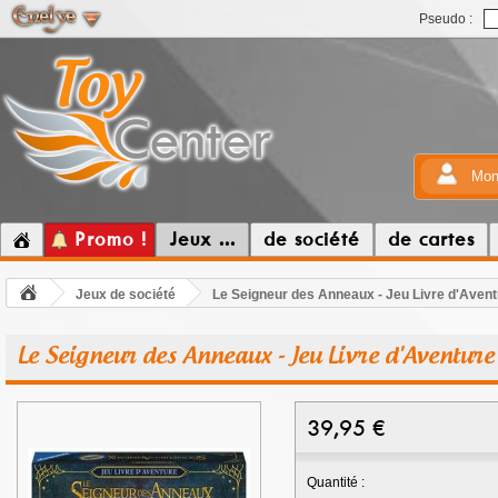
Pseudo :
Mon
Promo !
Jeux ...
de société
de cartes
Jeux de société
Le Seigneur des Anneaux - Jeu Livre d'Aven
Le Seigneur des Anneaux - Jeu Livre d'Aventure
39,95
€
Quantité :