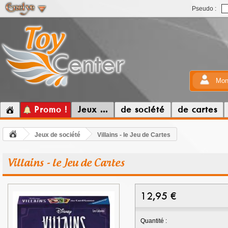
Pseudo :
Mon
Promo !
Jeux ...
de société
de cartes
Jeux de société
Villains - le Jeu de Cartes
Villains - le Jeu de Cartes
12,95
€
Quantité :