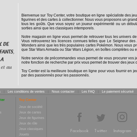
Bienvenue sur Toy Center, votre boutique en ligne spécialiste des jeu
figurines et des cartes à collectionner. Nous vous proposons un grand
tous les goûts. Que vous soyez un joueur expérimenté ou un débuta
sorties ainsi que les classiques intemporels.
Notre magasin en ligne vous permet de retrouver tous les univers de
Vous retrouverez les licences connues telles que Le Seigneur des 
X DE
Wonders ainsi que les très populaires cartes Pokémon. Nous vous pro
que Star Wars Armada ou Star Wars Légion, en boîtes complètes ou e
FANTS
,
Notre service de précommandes vous permet de vous procurer vos jeux
 A
notre fonction de recherche par prix vous permet de trouver des jeux d
et au
Toy Center est la meilleure boutique en ligne pour vous fournir en jeu
par des passionnés pour les passionnés.
s
|
Les conditions de ventes
|
Nous contacter
|
Les FAQ
|
Le paiement sécurisé
ter
Toy Center
Jeux de société
s
Jeux de cartes
Jeux de figurines
Jeux de rôle
Jeux classiques
Facebook
Twitter
Instagram
Jouets