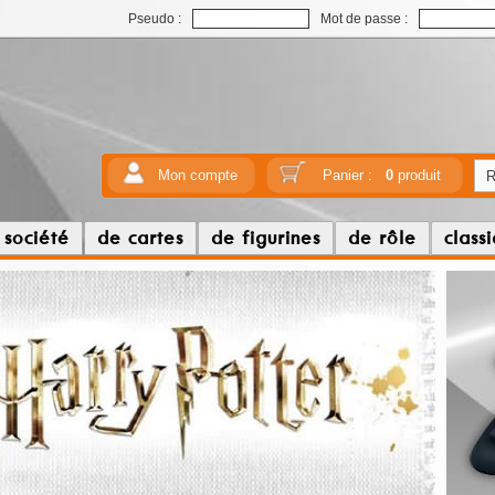
Pseudo :
Mot de passe :
Mon compte
Panier :
0
produit
 société
de cartes
de figurines
de rôle
class