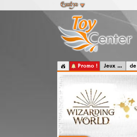
Promo !
Jeux ...
de