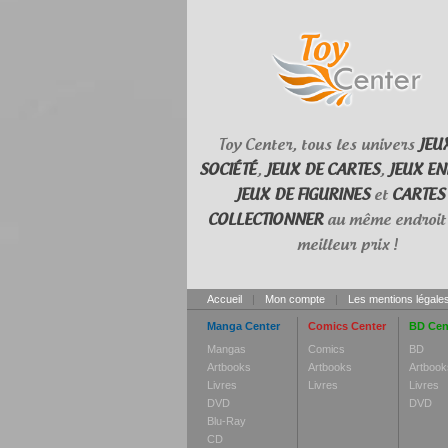
Toy Center, tous les univers
JEU
SOCIÉTÉ
,
JEUX DE CARTES
,
JEUX EN
JEUX DE FIGURINES
et
CARTES
COLLECTIONNER
au même endroit 
meilleur prix !
Accueil
|
Mon compte
|
Les mentions légale
Manga Center
Comics Center
BD Cen
Mangas
Comics
BD
Artbooks
Artbooks
Artbook
Livres
Livres
Livres
DVD
DVD
Blu-Ray
CD