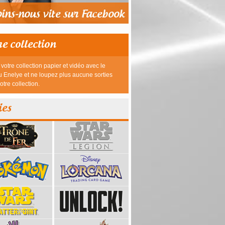
re collection
votre collection papier et vidéo avec le
 Enelye et ne loupez plus aucune sorties
otre collection.
ies
39,95 €
23,95 €
26,95 €
26,95 