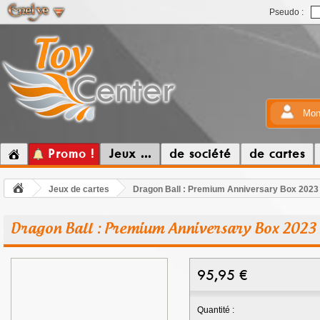
Pseudo :
Mon
Promo !
Jeux ...
de société
de cartes
Jeux de cartes
Dragon Ball : Premium Anniversary Box 2023
Dragon Ball : Premium Anniversary Box 2023
95,95
€
Quantité :