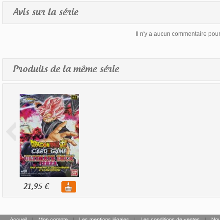
Avis sur la série
Il n'y a aucun commentaire pour 
Produits de la même série
21,95 €
Accueil
|
Mon compte
|
Les mentions légales
|
Les conditions de ventes
|
Nou