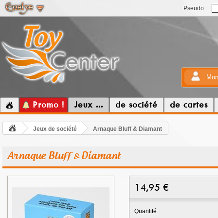
Pseudo :
Mon
Promo !
Jeux ...
de société
de cartes
Jeux de société
Arnaque Bluff & Diamant
Arnaque Bluff & Diamant
14,95
€
Quantité :