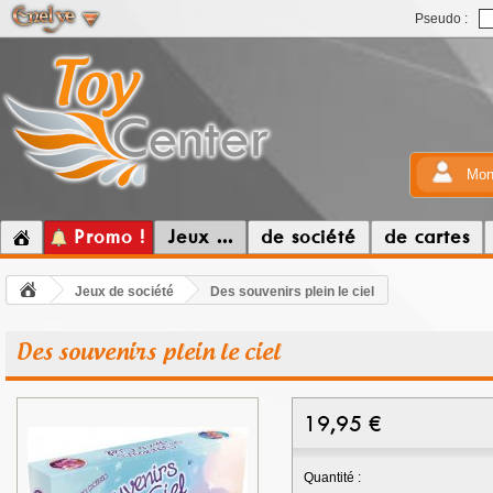
Pseudo :
Mon
Promo !
Jeux ...
de société
de cartes
Jeux de société
Des souvenirs plein le ciel
Des souvenirs plein le ciel
19,95
€
Quantité :