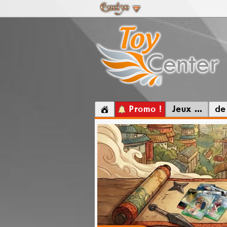
Promo !
Jeux ...
de