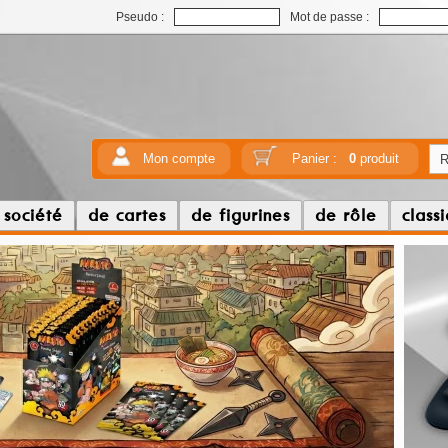
Pseudo :
Mot de passe :
Mon compte
Panier :
0
produit
 société
de cartes
de figurines
de rôle
class