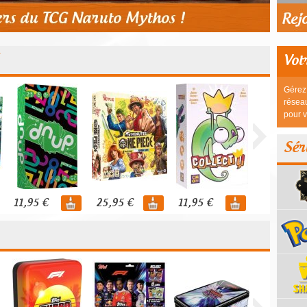
Vot
Gérez 
réseau
pour v
Sér
11,95 €
25,95 €
11,95 €
44,95 €