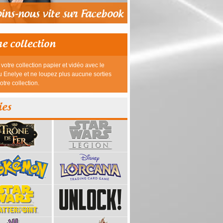
re collection
votre collection papier et vidéo avec le
 Enelye et ne loupez plus aucune sorties
otre collection.
ies
39,95 €
23,95 €
26,95 €
26,95 