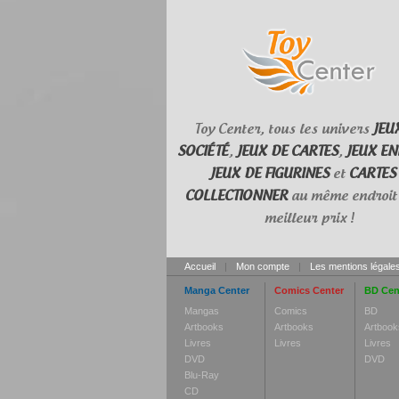
Toy Center, tous les univers
JEU
SOCIÉTÉ
,
JEUX DE CARTES
,
JEUX EN
JEUX DE FIGURINES
et
CARTES
COLLECTIONNER
au même endroit 
meilleur prix !
Accueil
|
Mon compte
|
Les mentions légale
Manga Center
Comics Center
BD Cen
Mangas
Comics
BD
Artbooks
Artbooks
Artbook
Livres
Livres
Livres
DVD
DVD
Blu-Ray
CD