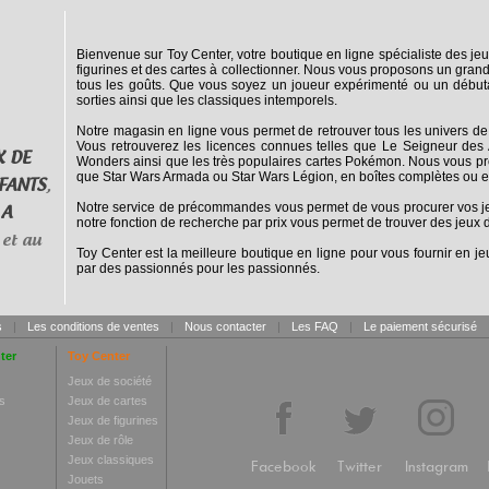
Bienvenue sur Toy Center, votre boutique en ligne spécialiste des jeu
figurines et des cartes à collectionner. Nous vous proposons un grand
tous les goûts. Que vous soyez un joueur expérimenté ou un débuta
sorties ainsi que les classiques intemporels.
Notre magasin en ligne vous permet de retrouver tous les univers de
Vous retrouverez les licences connues telles que Le Seigneur des 
X DE
Wonders ainsi que les très populaires cartes Pokémon. Nous vous pro
que Star Wars Armada ou Star Wars Légion, en boîtes complètes ou e
FANTS
,
Notre service de précommandes vous permet de vous procurer vos jeux
 A
notre fonction de recherche par prix vous permet de trouver des jeux d
et au
Toy Center est la meilleure boutique en ligne pour vous fournir en jeu
par des passionnés pour les passionnés.
s
|
Les conditions de ventes
|
Nous contacter
|
Les FAQ
|
Le paiement sécurisé
ter
Toy Center
Jeux de société
s
Jeux de cartes
Jeux de figurines
Jeux de rôle
Jeux classiques
Facebook
Twitter
Instagram
Jouets