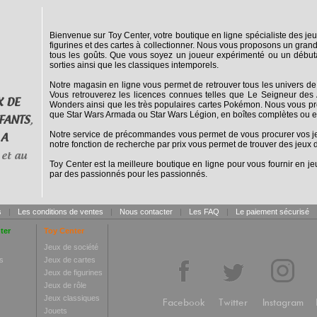
Bienvenue sur Toy Center, votre boutique en ligne spécialiste des jeu
figurines et des cartes à collectionner. Nous vous proposons un grand
tous les goûts. Que vous soyez un joueur expérimenté ou un débuta
sorties ainsi que les classiques intemporels.
Notre magasin en ligne vous permet de retrouver tous les univers de
Vous retrouverez les licences connues telles que Le Seigneur des 
X DE
Wonders ainsi que les très populaires cartes Pokémon. Nous vous pro
que Star Wars Armada ou Star Wars Légion, en boîtes complètes ou e
FANTS
,
Notre service de précommandes vous permet de vous procurer vos jeux
 A
notre fonction de recherche par prix vous permet de trouver des jeux d
et au
Toy Center est la meilleure boutique en ligne pour vous fournir en jeu
par des passionnés pour les passionnés.
s
|
Les conditions de ventes
|
Nous contacter
|
Les FAQ
|
Le paiement sécurisé
ter
Toy Center
Jeux de société
s
Jeux de cartes
Jeux de figurines
Jeux de rôle
Jeux classiques
Facebook
Twitter
Instagram
Jouets