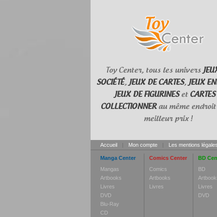
Toy Center, tous les univers
JEU
SOCIÉTÉ
,
JEUX DE CARTES
,
JEUX EN
JEUX DE FIGURINES
et
CARTES
COLLECTIONNER
au même endroit 
meilleur prix !
Accueil
|
Mon compte
|
Les mentions légale
Manga Center
Comics Center
BD Cen
Mangas
Comics
BD
Artbooks
Artbooks
Artbook
Livres
Livres
Livres
DVD
DVD
Blu-Ray
CD