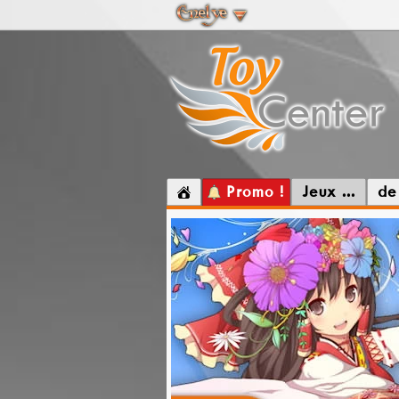
Promo !
Jeux ...
de