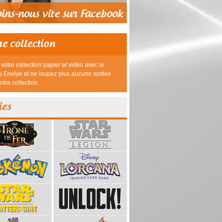
re collection
votre collection papier et vidéo avec le
 Enelye et ne loupez plus aucune sorties
otre collection.
ies
39,95 €
23,95 €
26,95 €
26,95 