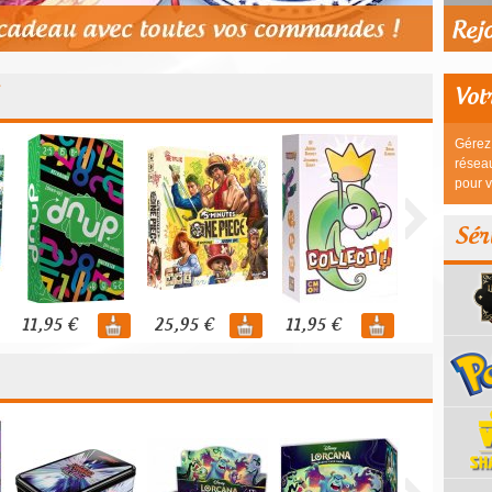
Vot
Gérez 
réseau
pour v
Sér
11,95 €
25,95 €
11,95 €
44,95 €