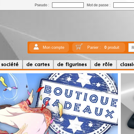
Pseudo :
Mot de passe :
Mon compte
Panier :
0
produit
 société
de cartes
de figurines
de rôle
class