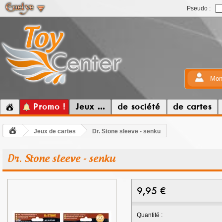
Pseudo :
Mon
Promo !
Jeux ...
de société
de cartes
Jeux de cartes
Dr. Stone sleeve - senku
Dr. Stone sleeve - senku
9,95
€
Quantité :