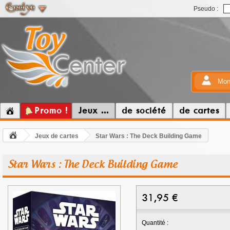
Pseudo :
Mon
Promo !
Jeux ...
de société
de cartes
Jeux de cartes
Star Wars : The Deck Building Game
Star Wars : The Deck Building Game
31,95
€
Quantité :