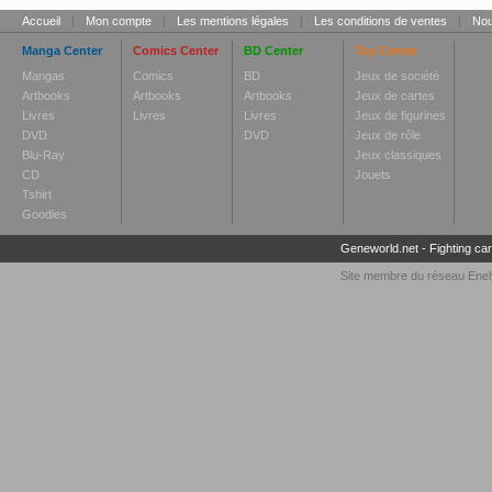
Accueil
|
Mon compte
|
Les mentions légales
|
Les conditions de ventes
|
Nou
Manga Center
Comics Center
BD Center
Toy Center
Mangas
Comics
BD
Jeux de société
Artbooks
Artbooks
Artbooks
Jeux de cartes
Livres
Livres
Livres
Jeux de figurines
DVD
DVD
Jeux de rôle
Blu-Ray
Jeux classiques
CD
Jouets
Tshirt
Goodies
Geneworld.net
-
Fighting ca
Site membre du réseau
Enel