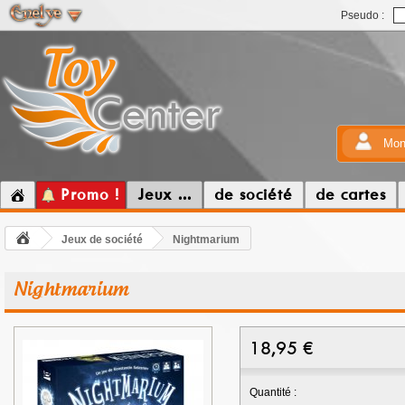
Pseudo :
Mon
Promo !
Jeux ...
de société
de cartes
Jeux de société
Nightmarium
Nightmarium
18,95
€
Quantité :