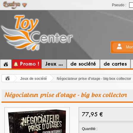
Pseudo :
Mon
Promo !
Jeux ...
de société
de cartes
Jeux de société
Négociateur prise d'otage - big box collector
Négociateur prise d'otage - big box collector
77,95
€
Quantité :