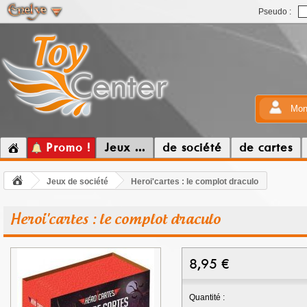
Pseudo :
Mon
Promo !
Jeux ...
de société
de cartes
Jeux de société
Heroi'cartes : le complot draculo
Heroi'cartes : le complot draculo
8,95
€
Quantité :