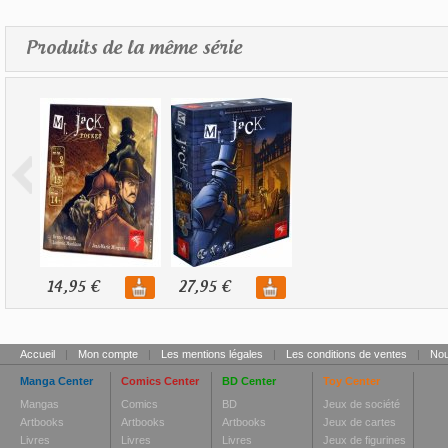
Produits de la même série
14,95 €
27,95 €
Accueil
|
Mon compte
|
Les mentions légales
|
Les conditions de ventes
|
Nou
Manga Center
Comics Center
BD Center
Toy Center
Mangas
Comics
BD
Jeux de société
Artbooks
Artbooks
Artbooks
Jeux de cartes
Livres
Livres
Livres
Jeux de figurines