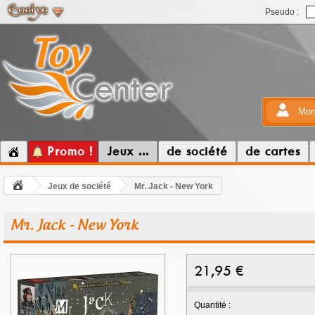
Pseudo :
Mon
Promo !
Jeux ...
de société
de cartes
Jeux de société
Mr. Jack - New York
Mr. Jack - New York
21,95
€
Quantité :