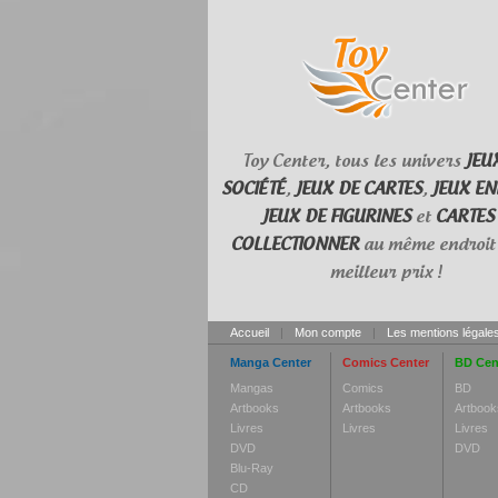
Toy Center, tous les univers
JEU
SOCIÉTÉ
,
JEUX DE CARTES
,
JEUX EN
JEUX DE FIGURINES
et
CARTES
COLLECTIONNER
au même endroit 
meilleur prix !
Accueil
|
Mon compte
|
Les mentions légale
Manga Center
Comics Center
BD Cen
Mangas
Comics
BD
Artbooks
Artbooks
Artbook
Livres
Livres
Livres
DVD
DVD
Blu-Ray
CD