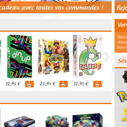
Vot
Gérez 
réseau
pour v
Sér
11,95 €
25,95 €
11,95 €
44,95 €