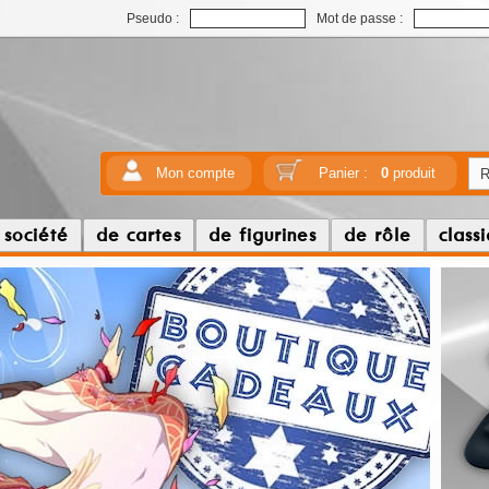
Pseudo :
Mot de passe :
Mon compte
Panier :
0
produit
 société
de cartes
de figurines
de rôle
class