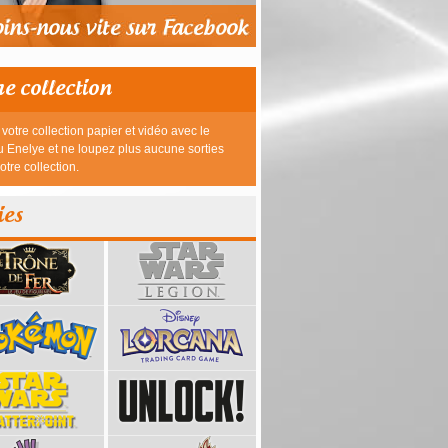
re collection
votre collection papier et vidéo avec le
 Enelye et ne loupez plus aucune sorties
otre collection.
ies
39,95 €
23,95 €
26,95 €
26,95 