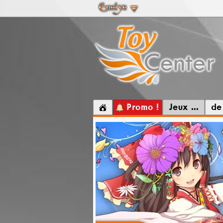
Promo !
Jeux ...
de