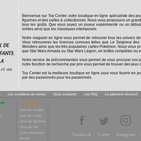
Bienvenue sur Toy Center, votre boutique en ligne spécialiste des jeu
figurines et des cartes à collectionner. Nous vous proposons un grand
tous les goûts. Que vous soyez un joueur expérimenté ou un débuta
sorties ainsi que les classiques intemporels.
Notre magasin en ligne vous permet de retrouver tous les univers de
Vous retrouverez les licences connues telles que Le Seigneur des 
X DE
Wonders ainsi que les très populaires cartes Pokémon. Nous vous pro
que Star Wars Armada ou Star Wars Légion, en boîtes complètes ou e
FANTS
,
Notre service de précommandes vous permet de vous procurer vos jeux
 A
notre fonction de recherche par prix vous permet de trouver des jeux d
et au
Toy Center est la meilleure boutique en ligne pour vous fournir en jeu
par des passionnés pour les passionnés.
s
|
Les conditions de ventes
|
Nous contacter
|
Les FAQ
|
Le paiement sécurisé
ter
Toy Center
Jeux de société
s
Jeux de cartes
Jeux de figurines
Jeux de rôle
Jeux classiques
Facebook
Twitter
Instagram
Jouets