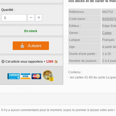
vos decks et de varier le mé
Quantité :
Référence :
663752
Code barre :
8435407
Editeur :
Edge Ent
En stock
Genre :
Cartes
Langue :
Français
Age :
à partir d
Durée d'une partie :
1 à 2h
Nombre de joueurs :
2 à 4 jou
Cet article vous rapportera +
1395
Contenu :
- les cartes 41-60 du cycle La gu
Il n'y a aucun commentaire pour le moment, soyez le premier à laisser votre avis !