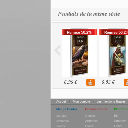
Produits de la même série
Remise 50,2%
Remise 50,2
6,95 €
6,95 €
Accueil
|
Mon compte
|
Les mentions légales
Manga Center
Comics Center
BD Cente
Mangas
Comics
BD
Artbooks
Artbooks
Artbooks
Livres
Livres
Livres