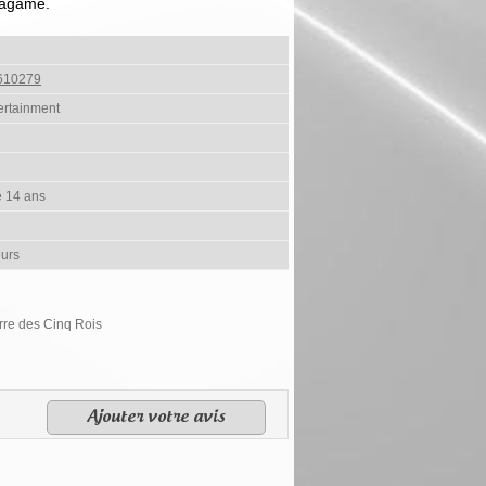
tagame.
610279
ertainment
e 14 ans
eurs
erre des Cinq Rois
Ajouter votre avis