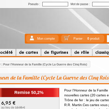
Pseudo :
Mot de passe :
Mon compte
Panier :
0
produit
société
de cartes
de figurines
de rôle
classi
r : Pour l'Honneur de la Famille (Cycle La Guerre des Cinq Rois)
neur de la Famille (Cycle La Guerre des Cinq Rois
Pour l'Honneur de la Famille
Remise 50,2%
nouvelles cartes (20 cartes 
Trône de fer : le jeu de car
6,95
€
R.R. Martin.Ces cartes vous
au lieu de
13.95 €