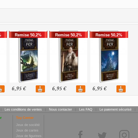
%
Remise 50,2%
Remise 50,2%
Remise 50,2%
6,95 €
6,95 €
6,95 €
|
Les conditions de ventes
|
Nous contacter
|
Les FAQ
|
Le paiement sécurisé
|
r
Toy Center
Jeux de société
Jeux de cartes
Jeux de figurines