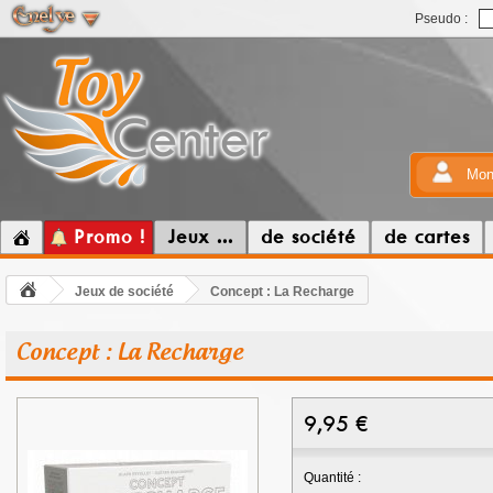
Pseudo :
Mon
Promo !
Jeux ...
de société
de cartes
Jeux de société
Concept : La Recharge
Concept : La Recharge
9,95
€
Quantité :