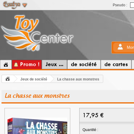
Pseudo :
Mon
Promo !
Jeux ...
de société
de cartes
Jeux de société
La chasse aux monstres
La chasse aux monstres
17,95
€
Quantité :