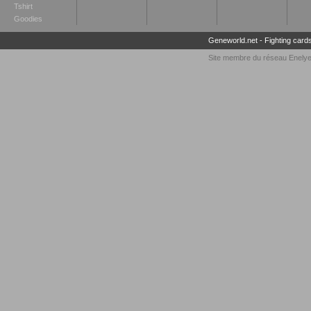
Tshirt
Goodies
Geneworld.net
-
Fighting card
Site membre du réseau
Enely