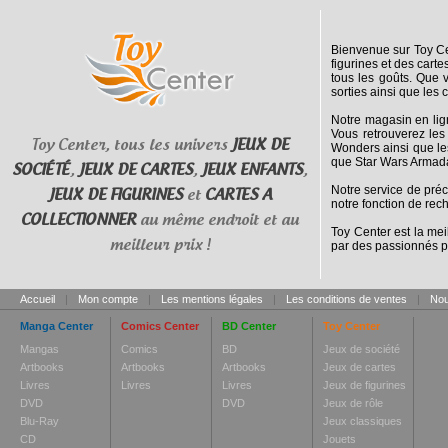
Bienvenue sur Toy Cen
figurines et des cart
tous les goûts. Que 
sorties ainsi que les 
Notre magasin en lig
Vous retrouverez les
Toy Center, tous les univers
JEUX DE
Wonders ainsi que le
que Star Wars Armada
SOCIÉTÉ
,
JEUX DE CARTES
,
JEUX ENFANTS
,
Notre service de pré
JEUX DE FIGURINES
et
CARTES A
notre fonction de rec
COLLECTIONNER
au même endroit et au
Toy Center est la mei
meilleur prix !
par des passionnés p
Accueil
|
Mon compte
|
Les mentions légales
|
Les conditions de ventes
|
Nou
Manga Center
Comics Center
BD Center
Toy Center
Mangas
Comics
BD
Jeux de société
Artbooks
Artbooks
Artbooks
Jeux de cartes
Livres
Livres
Livres
Jeux de figurines
DVD
DVD
Jeux de rôle
Blu-Ray
Jeux classiques
CD
Jouets