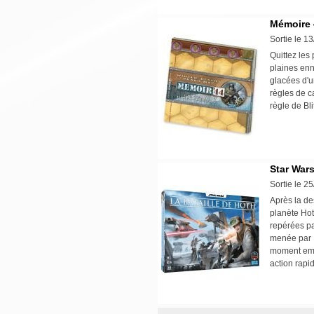
Mémoire 4
Sortie le 1
Quittez les
plaines en
glacées d'u
règles de c
règle de Bl
Star Wars
Sortie le 2
Après la des
planète Hot
repérées pa
menée par D
moment emb
action rapi