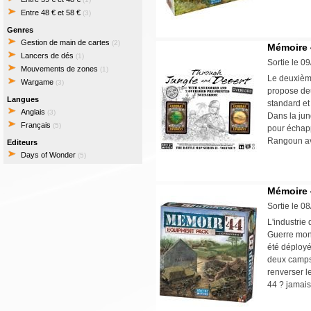
Entre 48 € et 58 €
(3)
Genres
Gestion de main de cartes
(2)
Mémoire 4
Lancers de dés
(1)
Sortie le 0
Mouvements de zones
(1)
Le deuxièm
Wargame
(3)
propose de
Langues
standard et
Anglais
(3)
Dans la jun
Français
(5)
pour échapp
Rangoun av
Editeurs
Days of Wonder
(5)
Mémoire 
Sortie le 0
L'industri
Guerre mond
été déployé
deux camps,
renverser l
44 ? jamais