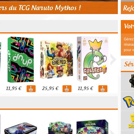
Vot
Gérez 
réseau
pour v
Sér
11,95 €
25,95 €
11,95 €
44,95 €