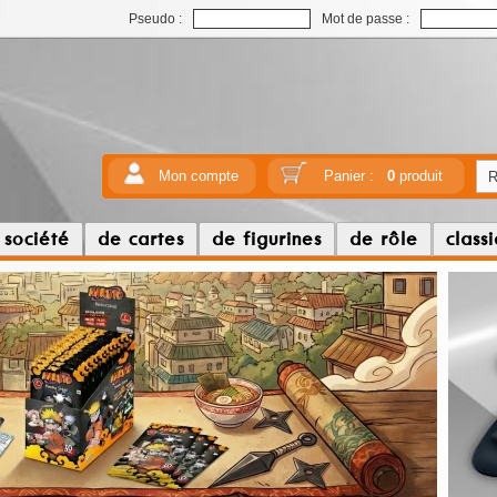
Pseudo :
Mot de passe :
Mon compte
Panier :
0
produit
 société
de cartes
de figurines
de rôle
class