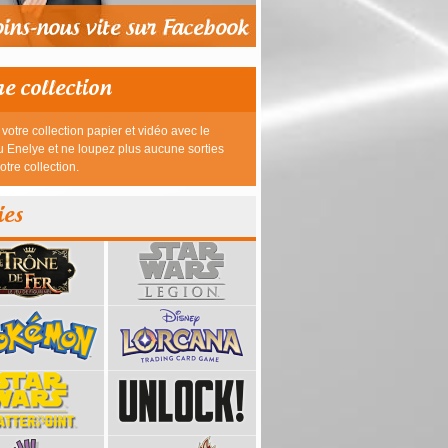
re collection
votre collection papier et vidéo avec le
 Enelye et ne loupez plus aucune sorties
otre collection.
ies
39,95 €
23,95 €
26,95 €
26,95 