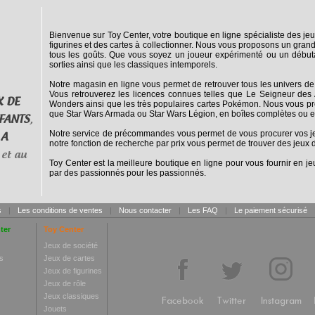
Bienvenue sur Toy Center, votre boutique en ligne spécialiste des jeu
figurines et des cartes à collectionner. Nous vous proposons un grand
tous les goûts. Que vous soyez un joueur expérimenté ou un débuta
sorties ainsi que les classiques intemporels.
Notre magasin en ligne vous permet de retrouver tous les univers de
Vous retrouverez les licences connues telles que Le Seigneur des 
X DE
Wonders ainsi que les très populaires cartes Pokémon. Nous vous pro
que Star Wars Armada ou Star Wars Légion, en boîtes complètes ou e
FANTS
,
Notre service de précommandes vous permet de vous procurer vos jeux
 A
notre fonction de recherche par prix vous permet de trouver des jeux d
et au
Toy Center est la meilleure boutique en ligne pour vous fournir en jeu
par des passionnés pour les passionnés.
s
|
Les conditions de ventes
|
Nous contacter
|
Les FAQ
|
Le paiement sécurisé
ter
Toy Center
Jeux de société
s
Jeux de cartes
Jeux de figurines
Jeux de rôle
Jeux classiques
Facebook
Twitter
Instagram
Jouets