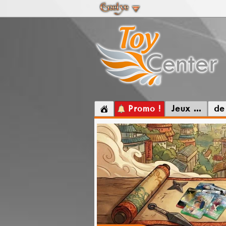
Promo !
Jeux ...
de