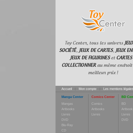
Toy Center, tous les univers
JEU
SOCIÉTÉ
,
JEUX DE CARTES
,
JEUX EN
JEUX DE FIGURINES
et
CARTES
COLLECTIONNER
au même endroit 
meilleur prix !
Accueil
|
Mon compte
|
Les mentions légale
Manga Center
Comics Center
BD Cen
Mangas
Comics
BD
Artbooks
Artbooks
Artbook
Livres
Livres
Livres
DVD
DVD
Blu-Ray
CD