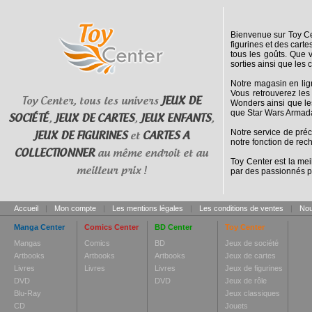
Bienvenue sur Toy Cen
figurines et des cart
tous les goûts. Que 
sorties ainsi que les 
Notre magasin en lig
Vous retrouverez les
Toy Center, tous les univers
JEUX DE
Wonders ainsi que le
que Star Wars Armada
SOCIÉTÉ
,
JEUX DE CARTES
,
JEUX ENFANTS
,
Notre service de pré
JEUX DE FIGURINES
et
CARTES A
notre fonction de rec
COLLECTIONNER
au même endroit et au
Toy Center est la mei
meilleur prix !
par des passionnés p
Accueil
|
Mon compte
|
Les mentions légales
|
Les conditions de ventes
|
Nou
Manga Center
Comics Center
BD Center
Toy Center
Mangas
Comics
BD
Jeux de société
Artbooks
Artbooks
Artbooks
Jeux de cartes
Livres
Livres
Livres
Jeux de figurines
DVD
DVD
Jeux de rôle
Blu-Ray
Jeux classiques
CD
Jouets