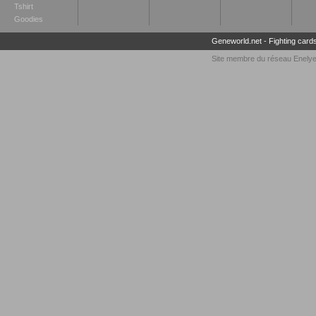
Tshirt
Goodies
Geneworld.net
-
Fighting card
Site membre du réseau
Enely