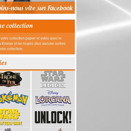
re collection
votre collection papier et vidéo avec le
 Enelye et ne loupez plus aucune sorties
otre collection.
ies
39,95 €
23,95 €
26,95 €
26,95 