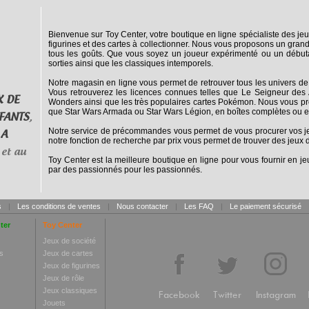
Bienvenue sur Toy Center, votre boutique en ligne spécialiste des jeu
figurines et des cartes à collectionner. Nous vous proposons un grand
tous les goûts. Que vous soyez un joueur expérimenté ou un débuta
sorties ainsi que les classiques intemporels.
Notre magasin en ligne vous permet de retrouver tous les univers de
Vous retrouverez les licences connues telles que Le Seigneur des 
X DE
Wonders ainsi que les très populaires cartes Pokémon. Nous vous pro
que Star Wars Armada ou Star Wars Légion, en boîtes complètes ou e
FANTS
,
Notre service de précommandes vous permet de vous procurer vos jeux
 A
notre fonction de recherche par prix vous permet de trouver des jeux d
et au
Toy Center est la meilleure boutique en ligne pour vous fournir en jeu
par des passionnés pour les passionnés.
s
|
Les conditions de ventes
|
Nous contacter
|
Les FAQ
|
Le paiement sécurisé
ter
Toy Center
Jeux de société
s
Jeux de cartes
Jeux de figurines
Jeux de rôle
Jeux classiques
Facebook
Twitter
Instagram
Jouets