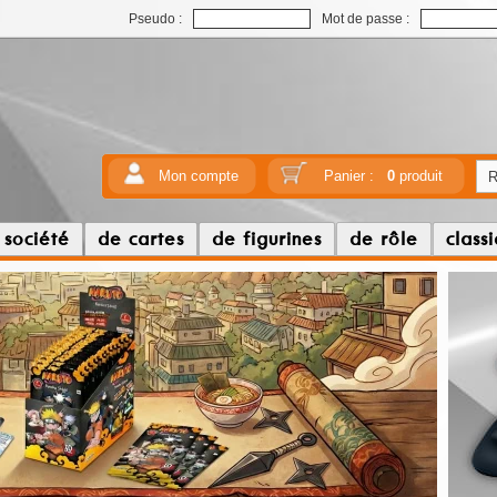
Pseudo :
Mot de passe :
Mon compte
Panier :
0
produit
 société
de cartes
de figurines
de rôle
class