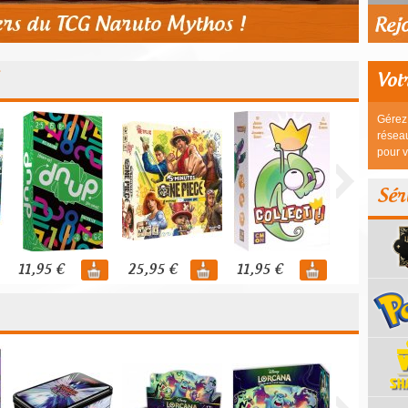
Vot
Gérez 
réseau
pour v
Sér
11,95 €
25,95 €
11,95 €
44,95 €