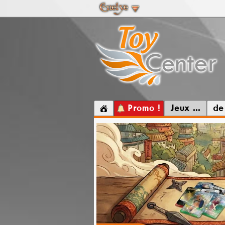
Promo !
Jeux ...
de