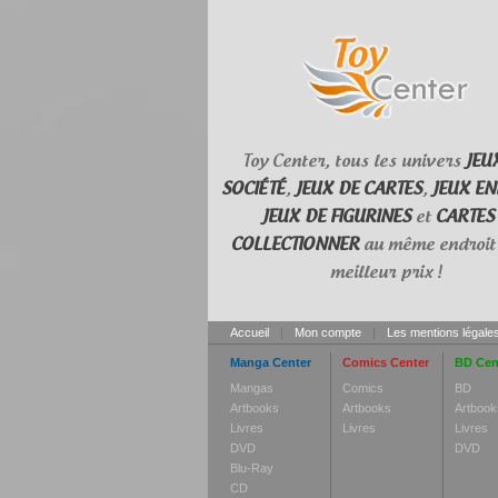
Toy Center, tous les univers
JEU
SOCIÉTÉ
,
JEUX DE CARTES
,
JEUX EN
JEUX DE FIGURINES
et
CARTES
COLLECTIONNER
au même endroit 
meilleur prix !
Accueil
|
Mon compte
|
Les mentions légale
Manga Center
Comics Center
BD Cen
Mangas
Comics
BD
Artbooks
Artbooks
Artbook
Livres
Livres
Livres
DVD
DVD
Blu-Ray
CD