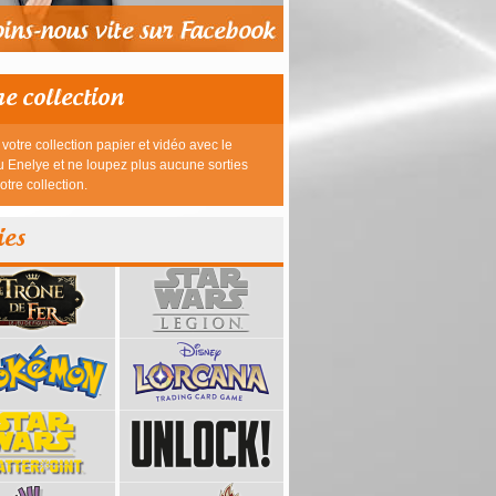
re collection
votre collection papier et vidéo avec le
 Enelye et ne loupez plus aucune sorties
otre collection.
ies
39,95 €
23,95 €
26,95 €
26,95 