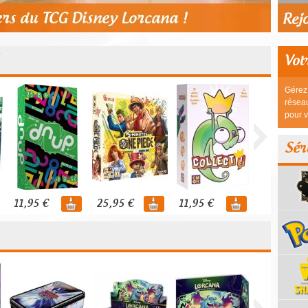
Vot
Gérez 
réseau
pour v
Sér
11,95 €
25,95 €
11,95 €
44,95 €