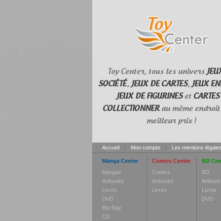
Toy Center, tous les univers
JEU
SOCIÉTÉ
,
JEUX DE CARTES
,
JEUX EN
JEUX DE FIGURINES
et
CARTES
COLLECTIONNER
au même endroit 
meilleur prix !
Accueil
|
Mon compte
|
Les mentions légale
Manga Center
Comics Center
BD Cen
Mangas
Comics
BD
Artbooks
Artbooks
Artbook
Livres
Livres
Livres
DVD
DVD
Blu-Ray
CD