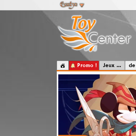
Promo !
Jeux ...
de