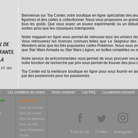
Bienvenue sur Toy Center, votre boutique en ligne spécialiste des jeu
figurines et des cartes à collectionner. Nous vous proposons un grand
tous les goûts. Que vous soyez un joueur expérimenté ou un débuta
sorties ainsi que les classiques intemporels.
Notre magasin en ligne vous permet de retrouver tous les univers de
Vous retrouverez les licences connues telles que Le Seigneur des 
X DE
Wonders ainsi que les très populaires cartes Pokémon. Nous vous pro
que Star Wars Armada ou Star Wars Légion, en boîtes complètes ou e
FANTS
,
Notre service de précommandes vous permet de vous procurer vos jeux
 A
notre fonction de recherche par prix vous permet de trouver des jeux d
et au
Toy Center est la meilleure boutique en ligne pour vous fournir en jeu
par des passionnés pour les passionnés.
s
|
Les conditions de ventes
|
Nous contacter
|
Les FAQ
|
Le paiement sécurisé
ter
Toy Center
Jeux de société
s
Jeux de cartes
Jeux de figurines
Jeux de rôle
Jeux classiques
Facebook
Twitter
Instagram
Jouets