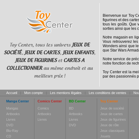
Bienvenue sur Toy Cen
figurines et des cart
tous les goûts. Que 
sorties ainsi que les 
Notre magasin en lig
Vous retrouverez les
Toy Center, tous les univers
JEUX DE
Wonders ainsi que le
que Star Wars Armada
SOCIÉTÉ
,
JEUX DE CARTES
,
JEUX ENFANTS
,
Notre service de pré
JEUX DE FIGURINES
et
CARTES A
notre fonction de rec
COLLECTIONNER
au même endroit et au
Toy Center est la mei
meilleur prix !
par des passionnés p
Accueil
|
Mon compte
|
Les mentions légales
|
Les conditions de ventes
|
Nou
Manga Center
Comics Center
BD Center
Toy Center
Mangas
Comics
BD
Jeux de société
Artbooks
Artbooks
Artbooks
Jeux de cartes
Livres
Livres
Livres
Jeux de figurines
DVD
DVD
Jeux de rôle
Blu-Ray
Jeux classiques
CD
Jouets