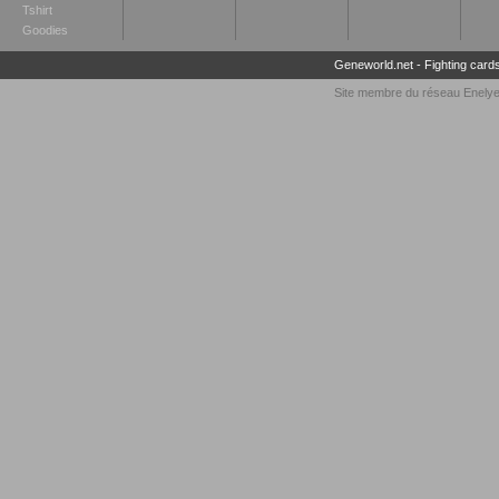
Tshirt
Goodies
Geneworld.net
-
Fighting card
Site membre du réseau
Enely