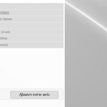
970842
nic Games
e 14 ans
 30mn
ueur(s)
Ajouter votre avis