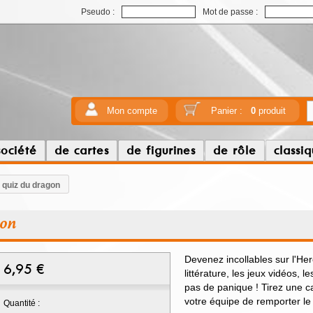
Pseudo :
Mot de passe :
Mon compte
Panier :
0
produit
société
de cartes
de figurines
de rôle
classi
le quiz du dragon
gon
Devenez incollables sur l'Her
6,95
€
littérature, les jeux vidéos, l
pas de panique ! Tirez une c
votre équipe de remporter le 
Quantité :