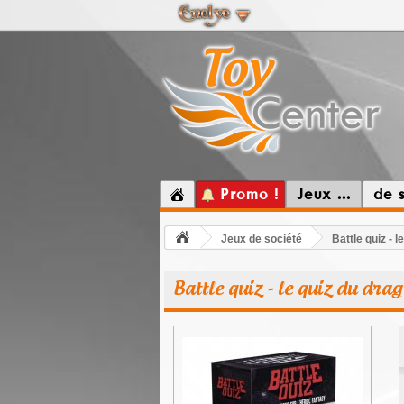
Promo !
Jeux ...
de 
Jeux de société
Battle quiz - 
Battle quiz - le quiz du dra