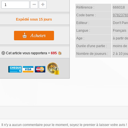
Référence :
666018
Code barre :
9782376
Expédié sous 15 jours
Editeur :
Don't Pa
Langue :
Français
Age :
à partir d
Durée d'une partie :
moins de
Cet article vous rapportera +
695
Nombre de joueurs :
2 à 10 jo
Il n'y a aucun commentaire pour le moment, soyez le premier à laisser votre avis !