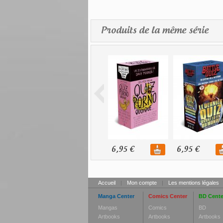
Produits de la même série
6,95 €
6,95 €
Accueil
|
Mon compte
|
Les mentions légales
Manga Center
Comics Center
BD Cente
Mangas
Comics
BD
Artbooks
Artbooks
Artbooks