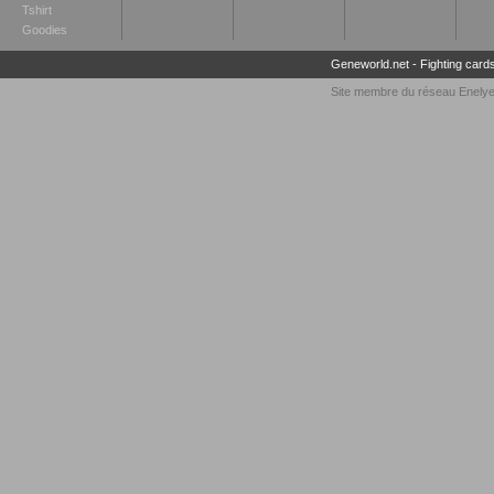
Tshirt
Goodies
Geneworld.net
-
Fighting card
Site membre du réseau
Enely