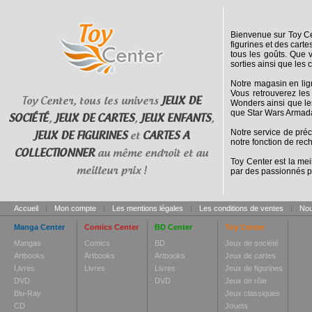
Bienvenue sur Toy Cen
figurines et des cart
tous les goûts. Que 
sorties ainsi que les 
Notre magasin en lig
Vous retrouverez les
Toy Center, tous les univers
JEUX DE
Wonders ainsi que le
que Star Wars Armada
SOCIÉTÉ
,
JEUX DE CARTES
,
JEUX ENFANTS
,
Notre service de pré
JEUX DE FIGURINES
et
CARTES A
notre fonction de rec
COLLECTIONNER
au même endroit et au
Toy Center est la mei
meilleur prix !
par des passionnés p
Accueil
|
Mon compte
|
Les mentions légales
|
Les conditions de ventes
|
Nou
Manga Center
Comics Center
BD Center
Toy Center
Mangas
Comics
BD
Jeux de société
Artbooks
Artbooks
Artbooks
Jeux de cartes
Livres
Livres
Livres
Jeux de figurines
DVD
DVD
Jeux de rôle
Blu-Ray
Jeux classiques
CD
Jouets