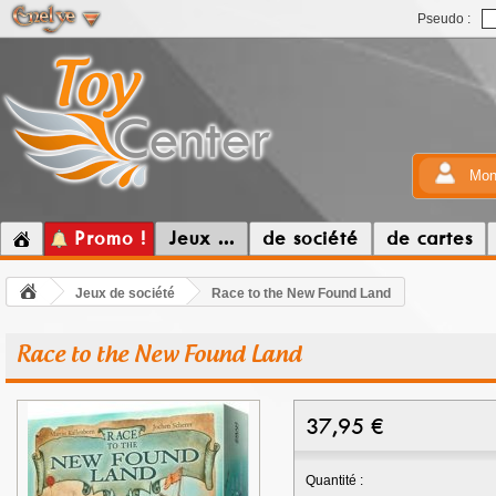
Pseudo :
Mon
Promo !
Jeux ...
de société
de cartes
Jeux de société
Race to the New Found Land
Race to the New Found Land
37,95
€
Quantité :