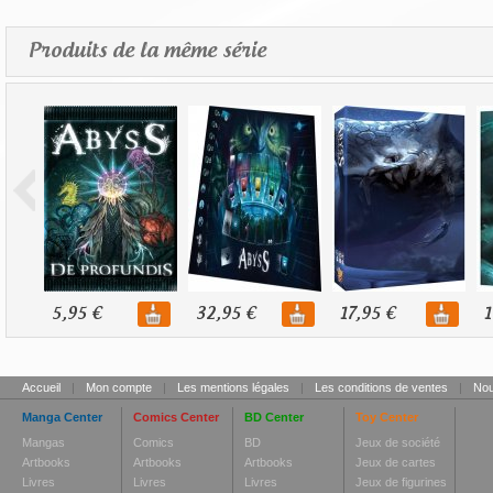
Produits de la même série
5,95 €
32,95 €
17,95 €
1
Accueil
|
Mon compte
|
Les mentions légales
|
Les conditions de ventes
|
Nou
Manga Center
Comics Center
BD Center
Toy Center
Mangas
Comics
BD
Jeux de société
Artbooks
Artbooks
Artbooks
Jeux de cartes
Livres
Livres
Livres
Jeux de figurines