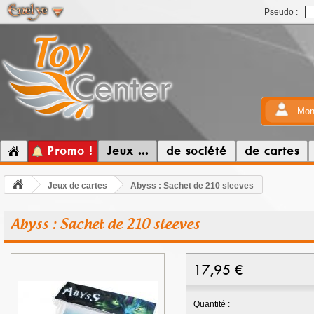
Pseudo :
Mon
Promo !
Jeux ...
de société
de cartes
Jeux de cartes
Abyss : Sachet de 210 sleeves
Abyss : Sachet de 210 sleeves
17,95
€
Quantité :