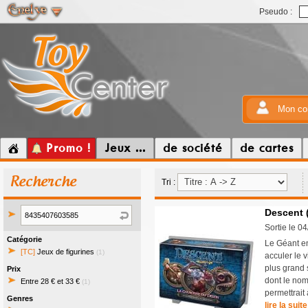
Pseudo :
Mon co
Promo !
Jeux ...
de société
de cartes
Recherche
Tri :
Descent 
Sortie le 0
Catégorie
Le Géant end
[TC]
Jeux de figurines
(1)
acculer le 
plus grand 
Prix
dont le nom
Entre 28 € et 33 €
(1)
permettrait 
Genres
lire la suite