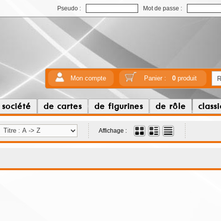
Pseudo :
Mot de passe :
Mon compte
Panier :
0
produit
 société
de cartes
de figurines
de rôle
class
Affichage :