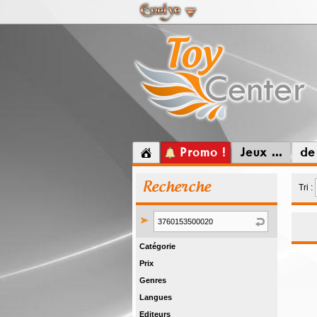
Promo !
Jeux ...
de
Recherche
Tri :
Catégorie
Prix
Genres
Langues
Editeurs