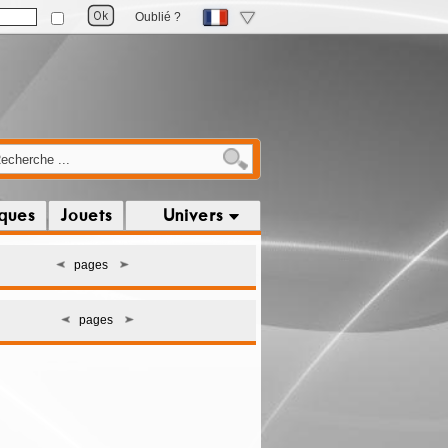
Oublié ?
iques
Jouets
Univers
pages
pages