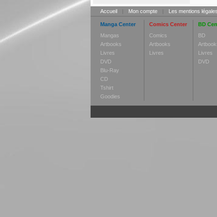
Accueil
|
Mon compte
|
Les mentions légale
Manga Center
Comics Center
BD Cen
Mangas
Comics
BD
Artbooks
Artbooks
Artbook
Livres
Livres
Livres
DVD
DVD
Blu-Ray
CD
Tshirt
Goodies