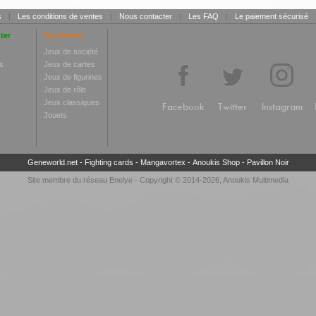
s
|
Les conditions de ventes
|
Nous contacter
|
Les FAQ
|
Le paiement sécurisé
ter
Toy Center
Jeux de société
s
Jeux de cartes
Jeux de figurines
Jeux de rôle
Jeux classiques
Facebook
Twitter
Instagram
Jouets
Geneworld.net
-
Fighting cards
-
Mangavortex
-
Anoukis Shop
-
Pavillon Noir
Site membre du réseau
Enelye
- Copyright © 2014-2026,
Anoukis Multimedia