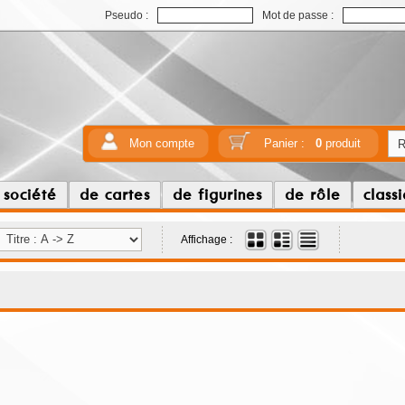
Pseudo :
Mot de passe :
Mon compte
Panier :
0
produit
 société
de cartes
de figurines
de rôle
class
Affichage :