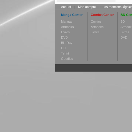
Accueil
|
Mon compte
|
Les mentions légale
Manga Center
Comics Center
BD Cen
Mangas
Comics
BD
Artbooks
Artbooks
Artbook
Livres
Livres
Livres
DVD
DVD
Blu-Ray
CD
Tshirt
Goodies