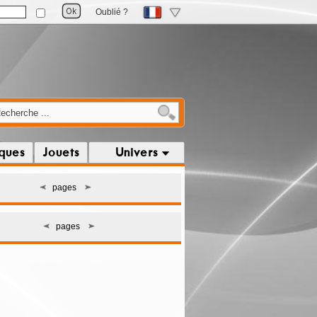
Oublié ?
iques
Jouets
Univers
pages
pages