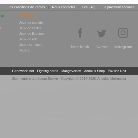
s
|
Les conditions de ventes
|
Nous contacter
|
Les FAQ
|
Le paiement sécurisé
ter
Toy Center
Jeux de société
s
Jeux de cartes
Jeux de figurines
Jeux de rôle
Jeux classiques
Facebook
Twitter
Instagram
Jouets
Geneworld.net
-
Fighting cards
-
Mangavortex
-
Anoukis Shop
-
Pavillon Noir
Site membre du réseau
Enelye
- Copyright © 2014-2026,
Anoukis Multimedia