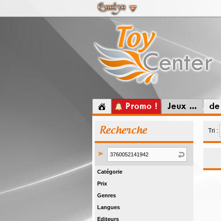
Promo !
Jeux ...
de
Recherche
Tri :
Catégorie
Prix
Genres
Langues
Editeurs