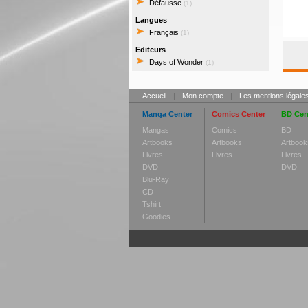
Défausse
(1)
Langues
Français
(1)
Editeurs
Days of Wonder
(1)
Accueil
|
Mon compte
|
Les mentions légale
Manga Center
Comics Center
BD Cen
Mangas
Comics
BD
Artbooks
Artbooks
Artbook
Livres
Livres
Livres
DVD
DVD
Blu-Ray
CD
Tshirt
Goodies