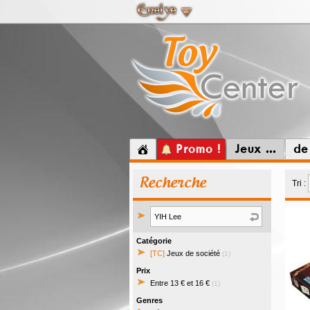
Promo !
Jeux ...
de
Recherche
Tri :
Catégorie
[TC]
Jeux de société
(1)
Prix
Entre 13 € et 16 €
(1)
Genres