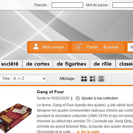
Pseudo :
Mot de passe :
Mon compte
Panier :
0
produit
 société
de cartes
de figurines
de rôle
class
Affichage :
Gang of Four
Sortie le 05/02/2020
|
Ajouter à ma collection
Le terme, Gang of Four (bande des quatre), a été utilisé tou
désigner les quatre communistes radicaux chinois qui contrô
pendant la révolution culturelle (1966-1976) et qui ont domi
chinoise au début des années 70. Conduite par Jiang Qing,
arriviste du grand timonier Mao, la bande des quatre domina 
l'économie et la cultu ...
lire la suite