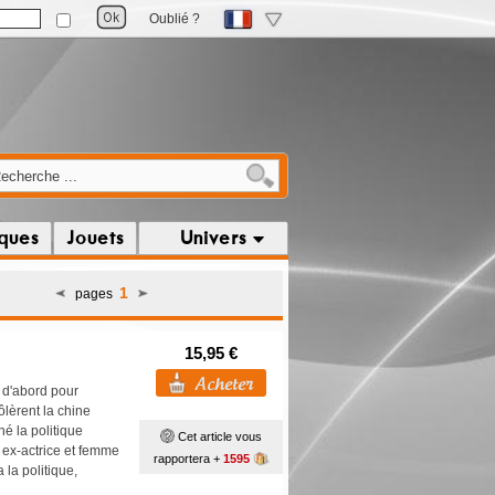
Oublié ?
iques
Jouets
Univers
1
pages
15,95 €
t d'abord pour
lèrent la chine
né la politique
Cet article vous
 ex-actrice et femme
rapportera +
1595
la politique,