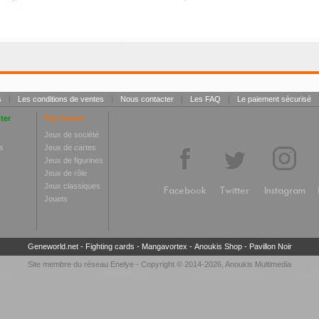
s
|
Les conditions de ventes
|
Nous contacter
|
Les FAQ
|
Le paiement sécurisé
ter
Toy Center
Jeux de société
s
Jeux de cartes
Jeux de figurines
Jeux de rôle
Jeux classiques
Facebook
Twitter
Instagram
Jouets
Geneworld.net
-
Fighting cards
-
Mangavortex
-
Anoukis Shop
-
Pavillon Noir
Site membre du réseau
Enelye
- Copyright © 2014-2026,
Anoukis Multimedia