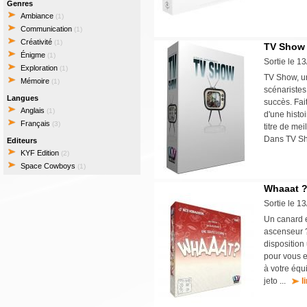
Genres
Ambiance
(1)
Communication
(1)
Créativité
(1)
TV Show
Énigme
(1)
Sortie le 1
Exploration
(1)
TV Show, un
Mémoire
(1)
scénaristes
Langues
succès. Fai
Anglais
(1)
d'une histo
Français
(3)
titre de me
Dans TV S
Editeurs
KYF Edition
(2)
Space Cowboys
(1)
Whaaat 
Sortie le 1
Un canard 
ascenseur ?
disposition
pour vous e
à votre équ
jeto ...
l