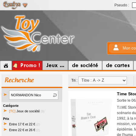
Pseudo :
Mon co
Promo !
Jeux ...
de société
de cartes
Recherche
Tri :
Time Sto
Sortie le 0
Catégorie
T.I.ME Sto
[TC]
Jeux de société
(3)
scénario du
1992, à la 
Prix
mission, vo
Entre 17 € et 22 €
(2)
épidémie. Ma
Entre 22 € et 26 €
(2)
de l'huma .