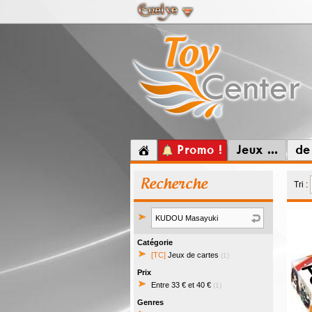
Promo !
Jeux ...
de
Recherche
Tri :
Catégorie
[TC]
Jeux de cartes
(1)
Prix
Entre 33 € et 40 €
(1)
Genres