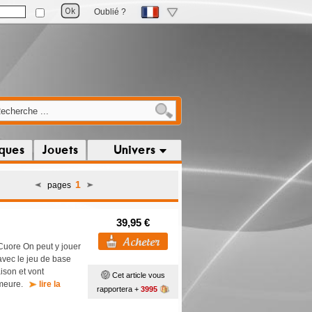
Oublié ?
iques
Jouets
Univers
1
pages
39,95 €
Cuore On peut y jouer
vec le jeu de base
ison et vont
Cet article vous
demeure.
lire la
rapportera +
3995