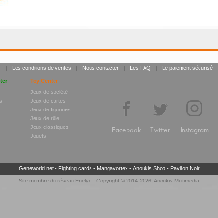
s
|
Les conditions de ventes
|
Nous contacter
|
Les FAQ
|
Le paiement sécurisé
ter
Toy Center
Jeux de société
s
Jeux de cartes
Jeux de figurines
Jeux de rôle
Jeux classiques
Facebook
Twitter
Instagram
Jouets
Geneworld.net
-
Fighting cards
-
Mangavortex
-
Anoukis Shop
-
Pavillon Noir
Site membre du réseau
Enelye
- Copyright © 2014-2026,
Anoukis Multimedia