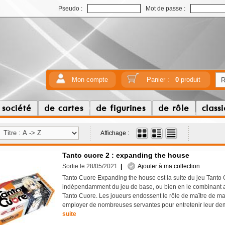
Pseudo :
Mot de passe :
Mon compte
Panier :
0
produit
 société
de cartes
de figurines
de rôle
class
Affichage :
Tanto cuore 2 : expanding the house
Sortie le 28/05/2021
|
Ajouter à ma collection
Tanto Cuore Expanding the house est la suite du jeu Tanto 
indépendamment du jeu de base, ou bien en le combinant a
Tanto Cuore. Les joueurs endossent le rôle de maître de ma
employer de nombreuses servantes pour entretenir leur 
suite