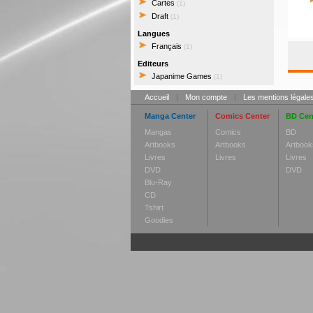
Cartes
(1)
Draft
(1)
Langues
Français
(1)
Editeurs
Japanime Games
(1)
Accueil
|
Mon compte
|
Les mentions légale
Manga Center
Comics Center
BD Cen
Mangas
Comics
BD
Artbooks
Artbooks
Artbook
Livres
Livres
Livres
DVD
DVD
Blu-Ray
CD
Tshirt
Goodies