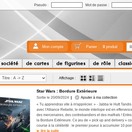
Pseudo :
Mot de passe :
Mon compte
Panier :
0
produit
 société
de cartes
de figurines
de rôle
class
Affichage :
Star Wars : Bordure Extérieure
Sortie le 20/09/2024
|
Ajouter à ma collection
« Tu apprendras vite à m'apprécier. » - Jabba le Hutt Tandis 
avec l'Alliance Rebelle, le monde interlope est en effervesc
des mercenaires, des contrebandiers et des malfrats ! Entr
la Bordure Extérieure. Ce jeu de « pick up and delivery » co
course à la célébrité : le premier joueur à accumuler 10 poin
lire la suite