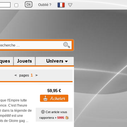
Oublié ?
iques
Jouets
Univers
1
pages
59,95 €
que l'Empire lutte
ence. C'est l'heure
ez dans la légende de
Cet article vous
mpétitif est une
rapportera +
5995
ts de Gloire gag ...