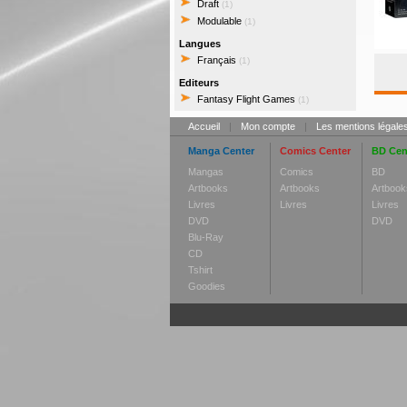
Draft
(1)
Modulable
(1)
Langues
Français
(1)
Editeurs
Fantasy Flight Games
(1)
Accueil
|
Mon compte
|
Les mentions légale
Manga Center
Comics Center
BD Cen
Mangas
Comics
BD
Artbooks
Artbooks
Artbook
Livres
Livres
Livres
DVD
DVD
Blu-Ray
CD
Tshirt
Goodies