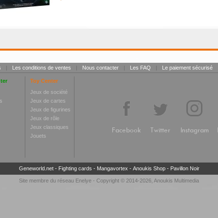
s
|
Les conditions de ventes
|
Nous contacter
|
Les FAQ
|
Le paiement sécurisé
ter
Toy Center
Jeux de société
s
Jeux de cartes
Jeux de figurines
Jeux de rôle
Jeux classiques
Facebook
Twitter
Instagram
Jouets
Geneworld.net
-
Fighting cards
-
Mangavortex
-
Anoukis Shop
-
Pavillon Noir
Site membre du réseau
Enelye
- Copyright © 2014-2026,
Anoukis Multimedia