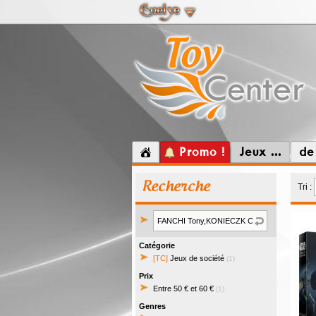
Promo !
Jeux ...
de
Recherche
Tri :
Catégorie
[TC]
Jeux de société
(1)
Prix
Entre 50 € et 60 €
(1)
Genres