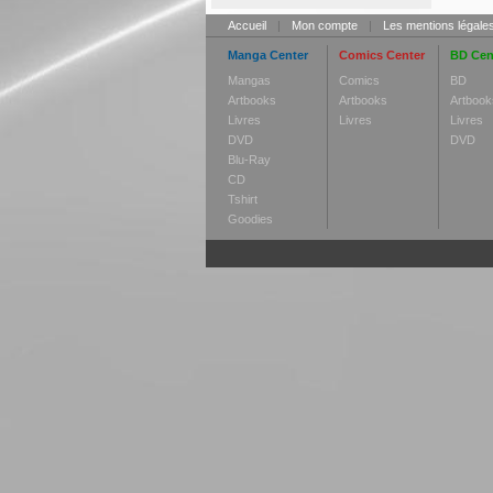
Accueil
|
Mon compte
|
Les mentions légale
Manga Center
Comics Center
BD Cen
Mangas
Comics
BD
Artbooks
Artbooks
Artbook
Livres
Livres
Livres
DVD
DVD
Blu-Ray
CD
Tshirt
Goodies