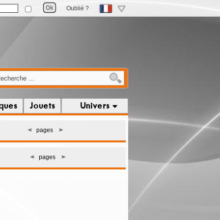
Oublié ?
iques
Jouets
Univers
pages
pages