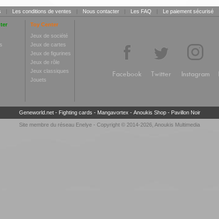
s
|
Les conditions de ventes
|
Nous contacter
|
Les FAQ
|
Le paiement sécurisé
ter
Toy Center
Jeux de société
s
Jeux de cartes
Jeux de figurines
Jeux de rôle
Jeux classiques
Facebook
Twitter
Instagram
Jouets
Geneworld.net
-
Fighting cards
-
Mangavortex
-
Anoukis Shop
-
Pavillon Noir
Site membre du réseau
Enelye
- Copyright © 2014-2026,
Anoukis Multimedia