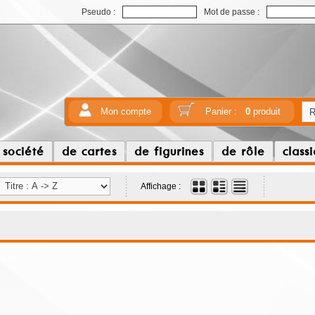
Pseudo :
Mot de passe :
Mon compte
Panier :
0
produit
 société
de cartes
de figurines
de rôle
class
Affichage :