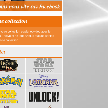
re collection
votre collection papier et vidéo avec le
 Enelye et ne loupez plus aucune sorties
otre collection.
ies
39,95 €
23,95 €
26,95 €
26,95 