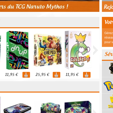
Vot
Gérez 
réseau
pour v
Sér
11,95 €
25,95 €
11,95 €
44,95 €