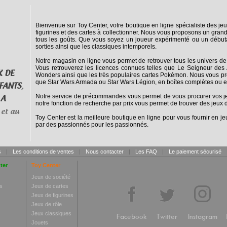
Bienvenue sur Toy Center, votre boutique en ligne spécialiste des jeu
figurines et des cartes à collectionner. Nous vous proposons un grand
tous les goûts. Que vous soyez un joueur expérimenté ou un débuta
sorties ainsi que les classiques intemporels.
Notre magasin en ligne vous permet de retrouver tous les univers de
Vous retrouverez les licences connues telles que Le Seigneur des 
X DE
Wonders ainsi que les très populaires cartes Pokémon. Nous vous pro
que Star Wars Armada ou Star Wars Légion, en boîtes complètes ou e
FANTS
,
Notre service de précommandes vous permet de vous procurer vos jeux
 A
notre fonction de recherche par prix vous permet de trouver des jeux d
et au
Toy Center est la meilleure boutique en ligne pour vous fournir en jeu
par des passionnés pour les passionnés.
s
|
Les conditions de ventes
|
Nous contacter
|
Les FAQ
|
Le paiement sécurisé
ter
Toy Center
Jeux de société
s
Jeux de cartes
Jeux de figurines
Jeux de rôle
Jeux classiques
Facebook
Twitter
Instagram
Jouets