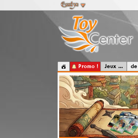
Promo !
Jeux ...
de