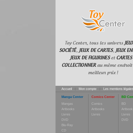
Toy Center, tous les univers
JEU
SOCIÉTÉ
,
JEUX DE CARTES
,
JEUX EN
JEUX DE FIGURINES
et
CARTES
COLLECTIONNER
au même endroit 
meilleur prix !
Accueil
|
Mon compte
|
Les mentions légale
Manga Center
Comics Center
BD Cen
Mangas
Comics
BD
Artbooks
Artbooks
Artbook
Livres
Livres
Livres
DVD
DVD
Blu-Ray
CD