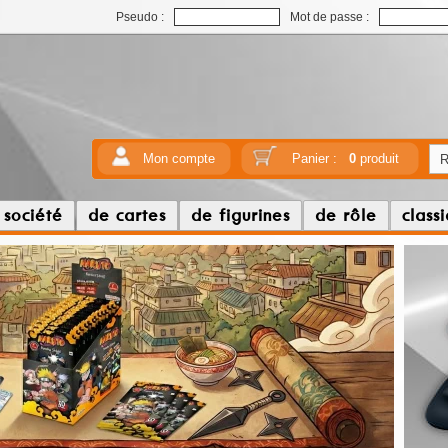
Pseudo :
Mot de passe :
Mon compte
Panier :
0
produit
 société
de cartes
de figurines
de rôle
class