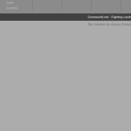
Tshirt
Goodies
Geneworld.net
-
Fighting card
Site membre du réseau
Enely