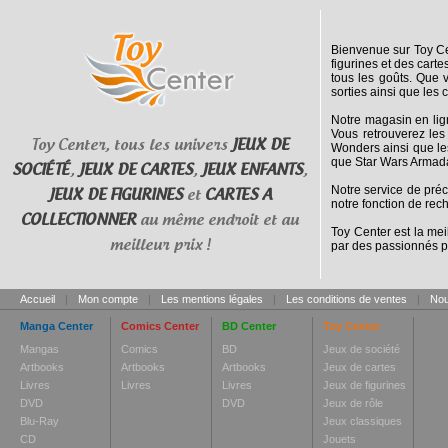
Bienvenue sur Toy Cen
figurines et des cart
tous les goûts. Que 
sorties ainsi que les 
Notre magasin en lig
Vous retrouverez les
Toy Center, tous les univers
JEUX DE
Wonders ainsi que le
que Star Wars Armada
SOCIÉTÉ
,
JEUX DE CARTES
,
JEUX ENFANTS
,
Notre service de pré
JEUX DE FIGURINES
et
CARTES A
notre fonction de rec
COLLECTIONNER
au même endroit et au
Toy Center est la mei
meilleur prix !
par des passionnés p
Accueil
|
Mon compte
|
Les mentions légales
|
Les conditions de ventes
|
Nou
Manga Center
Comics Center
BD Center
Toy Center
Mangas
Comics
BD
Jeux de société
Artbooks
Artbooks
Artbooks
Jeux de cartes
Livres
Livres
Livres
Jeux de figurines
DVD
DVD
Jeux de rôle
Blu-Ray
Jeux classiques
CD
Jouets