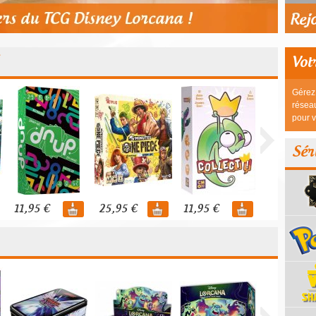
Vot
Gérez 
réseau
pour v
Sér
11,95 €
25,95 €
11,95 €
44,95 €