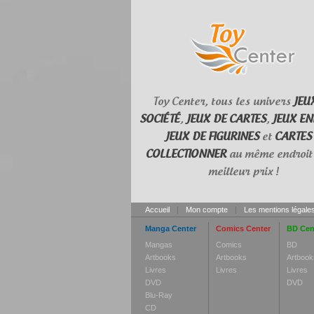
Toy Center, tous les univers
JEU
SOCIÉTÉ
,
JEUX DE CARTES
,
JEUX EN
JEUX DE FIGURINES
et
CARTES
COLLECTIONNER
au même endroit 
meilleur prix !
Accueil
|
Mon compte
|
Les mentions légale
Manga Center
Comics Center
BD Cen
Mangas
Comics
BD
Artbooks
Artbooks
Artbook
Livres
Livres
Livres
DVD
DVD
Blu-Ray
CD