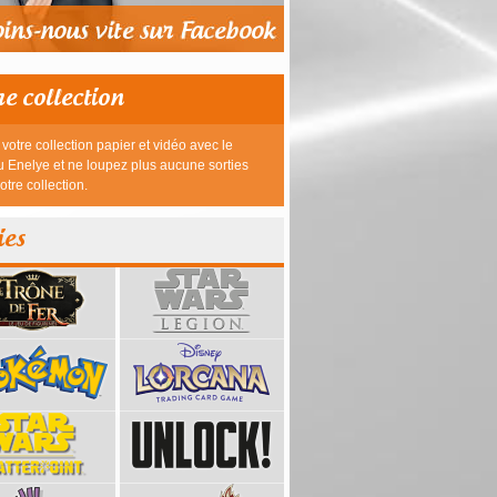
re collection
votre collection papier et vidéo avec le
 Enelye et ne loupez plus aucune sorties
otre collection.
ies
39,95 €
23,95 €
26,95 €
26,95 