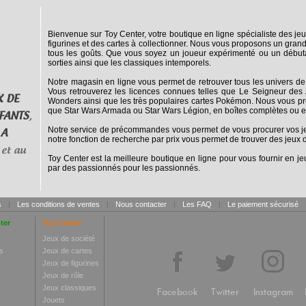
Bienvenue sur Toy Center, votre boutique en ligne spécialiste des jeu
figurines et des cartes à collectionner. Nous vous proposons un grand
tous les goûts. Que vous soyez un joueur expérimenté ou un débuta
sorties ainsi que les classiques intemporels.
Notre magasin en ligne vous permet de retrouver tous les univers de
Vous retrouverez les licences connues telles que Le Seigneur des 
X DE
Wonders ainsi que les très populaires cartes Pokémon. Nous vous pro
que Star Wars Armada ou Star Wars Légion, en boîtes complètes ou e
FANTS
,
Notre service de précommandes vous permet de vous procurer vos jeux
 A
notre fonction de recherche par prix vous permet de trouver des jeux d
et au
Toy Center est la meilleure boutique en ligne pour vous fournir en jeu
par des passionnés pour les passionnés.
s
|
Les conditions de ventes
|
Nous contacter
|
Les FAQ
|
Le paiement sécurisé
ter
Toy Center
Jeux de société
s
Jeux de cartes
Jeux de figurines
Jeux de rôle
Jeux classiques
Facebook
Twitter
Instagram
Jouets