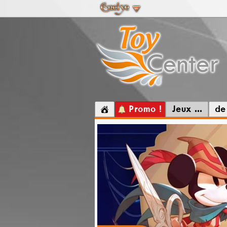
Promo !
Jeux ...
de