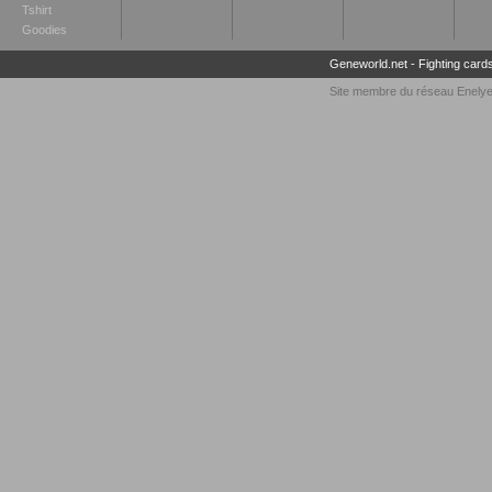
Tshirt
Goodies
Geneworld.net
-
Fighting card
Site membre du réseau
Enely