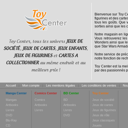
Bienvenue sur Toy Cen
figurines et des cart
tous les goûts. Que 
sorties ainsi que les 
Notre magasin en lig
Vous retrouverez les
Toy Center, tous les univers
JEUX DE
Wonders ainsi que le
que Star Wars Armada
SOCIÉTÉ
,
JEUX DE CARTES
,
JEUX ENFANTS
,
Notre service de pré
JEUX DE FIGURINES
et
CARTES A
notre fonction de rec
COLLECTIONNER
au même endroit et au
Toy Center est la mei
meilleur prix !
par des passionnés p
Accueil
|
Mon compte
|
Les mentions légales
|
Les conditions de ventes
|
Nou
Manga Center
Comics Center
BD Center
Toy Center
Mangas
Comics
BD
Jeux de société
Artbooks
Artbooks
Artbooks
Jeux de cartes
Livres
Livres
Livres
Jeux de figurines
DVD
DVD
Jeux de rôle
Blu-Ray
Jeux classiques
CD
Jouets