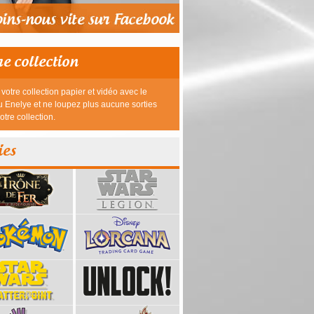
re collection
votre collection papier et vidéo avec le
 Enelye et ne loupez plus aucune sorties
otre collection.
ies
39,95 €
23,95 €
26,95 €
26,95 