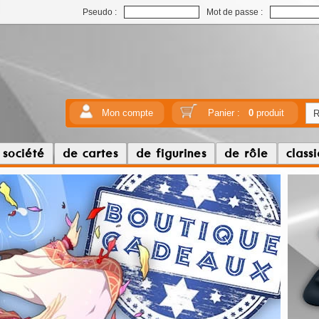
Pseudo :
Mot de passe :
Mon compte
Panier :
0
produit
 société
de cartes
de figurines
de rôle
class