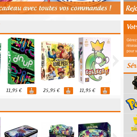
Vot
Gérez 
réseau
pour v
Sér
11,95 €
25,95 €
11,95 €
44,95 €