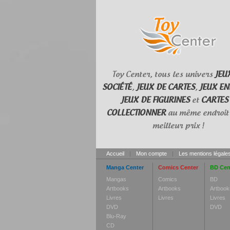
Toy Center, tous les univers
JEU
SOCIÉTÉ
,
JEUX DE CARTES
,
JEUX EN
JEUX DE FIGURINES
et
CARTES
COLLECTIONNER
au même endroit 
meilleur prix !
Accueil
|
Mon compte
|
Les mentions légale
Manga Center
Comics Center
BD Cen
Mangas
Comics
BD
Artbooks
Artbooks
Artbook
Livres
Livres
Livres
DVD
DVD
Blu-Ray
CD