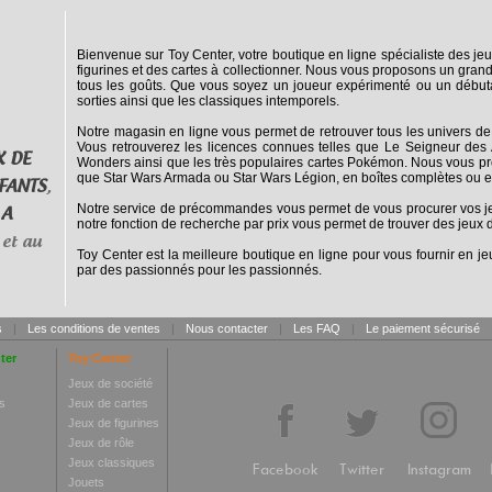
Bienvenue sur Toy Center, votre boutique en ligne spécialiste des jeu
figurines et des cartes à collectionner. Nous vous proposons un grand
tous les goûts. Que vous soyez un joueur expérimenté ou un débuta
sorties ainsi que les classiques intemporels.
Notre magasin en ligne vous permet de retrouver tous les univers de
Vous retrouverez les licences connues telles que Le Seigneur des 
X DE
Wonders ainsi que les très populaires cartes Pokémon. Nous vous pro
que Star Wars Armada ou Star Wars Légion, en boîtes complètes ou e
FANTS
,
Notre service de précommandes vous permet de vous procurer vos jeux
 A
notre fonction de recherche par prix vous permet de trouver des jeux d
et au
Toy Center est la meilleure boutique en ligne pour vous fournir en jeu
par des passionnés pour les passionnés.
s
|
Les conditions de ventes
|
Nous contacter
|
Les FAQ
|
Le paiement sécurisé
ter
Toy Center
Jeux de société
s
Jeux de cartes
Jeux de figurines
Jeux de rôle
Jeux classiques
Facebook
Twitter
Instagram
Jouets