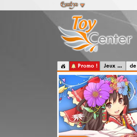
Promo !
Jeux ...
de